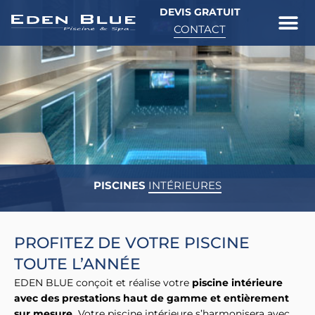
DEVIS GRATUIT
CONTACT
Savoir-faire
Qui sommes-no
PISCINES
INTÉRIEURES
PROFITEZ DE VOTRE PISCINE
TOUTE L’ANNÉE
EDEN BLUE conçoit et réalise votre
piscine intérieure
avec des prestations haut de gamme et entièrement
sur mesure.
Votre piscine intérieure s’harmonisera avec